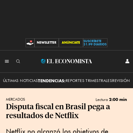
SUSCRÍBETE
NEWSLETTER
ANÚNCIATE
CONTRIBUCIONES
$1.99 DIARIOS
INI
El
SES
Economista
ÚLTIMAS NOTICIAS
TENDENCIAS:
REPORTES TRIMESTRALES
REVISIÓN 
2:00 min
MERCADOS
Lectura
Disputa fiscal en Brasil pega a
resultados de Netflix
Netflix no alcanzó los objetivos de