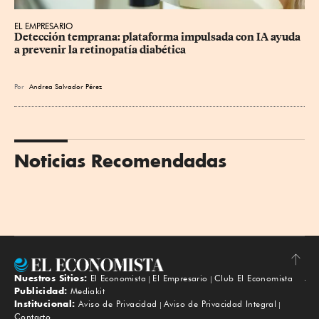
EL EMPRESARIO
Detección temprana: plataforma impulsada con IA ayuda 
a prevenir la retinopatía diabética
Por
Andrea Salvador Pérez
Noticias Recomendadas
Nuestros Sitios:
El Economista
El Empresario
Club El Economista
Subir
Publicidad:
Mediakit
Institucional:
Aviso de Privacidad
Aviso de Privacidad Integral
Contacto