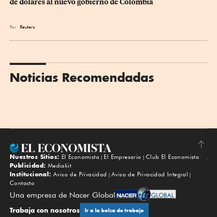
de dólares al nuevo gobierno de Colombia
Por
Reuters
Noticias Recomendadas
Nuestros Sitios:
El Economista
El Empresario
Club El Economista
Subir
Publicidad:
Mediakit
Institucional:
Aviso de Privacidad
Aviso de Privacidad Integral
Contacto
Una empresa de Nacer Global
Trabaja con nosotros
Ir a la bolsa de trabajo