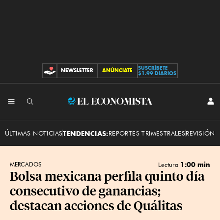
SUSCRÍBETE
NEWSLETTER
ANÚNCIATE
CONTRIBUCIONES
$1.99 DIARIOS
INI
El
SES
Economista
ÚLTIMAS NOTICIAS
TENDENCIAS:
REPORTES TRIMESTRALES
REVISIÓN 
1:00 min
MERCADOS
Lectura
Bolsa mexicana perfila quinto día
consecutivo de ganancias;
destacan acciones de Quálitas