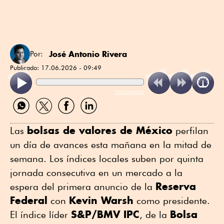
José Antonio Rivera
Por:
Publicado:
17.06.2026 - 09:49
ReadSpeaker
Compartir
Compartir
Compartir
Compartir
por
por
por
por
WhatsApp
Twitter
Facebook
Linkedin
bolsas de valores de México
Las
perfilan
un día de avances esta mañana en la mitad de
semana. Los índices locales suben por quinta
jornada consecutiva en un mercado a la
Reserva
espera del primera anuncio de la
Federal
Kevin Warsh
con
como presidente.
S&P/BMV IPC
Bolsa
El índice líder
, de la