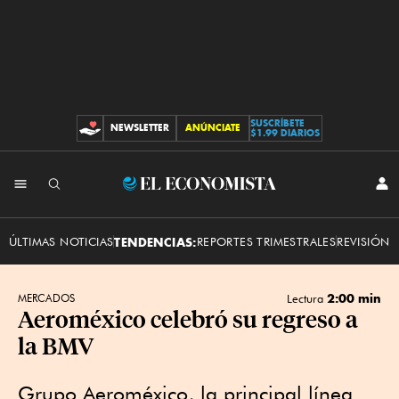
SUSCRÍBETE
NEWSLETTER
ANÚNCIATE
CONTRIBUCIONES
$1.99 DIARIOS
INI
El
SES
Economista
ÚLTIMAS NOTICIAS
TENDENCIAS:
REPORTES TRIMESTRALES
REVISIÓN 
2:00 min
MERCADOS
Lectura
Aeroméxico celebró su regreso a
la BMV
Grupo Aeroméxico, la principal línea