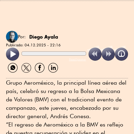
Diego Ayala
Por:
Publicado:
04.12.2025 - 22:16
ReadSpeaker
Compartir
Compartir
Compartir
Compartir
por
por
por
por
WhatsApp
Twitter
Facebook
Linkedin
Grupo Aeroméxico, la principal línea aérea del
país, celebró su regreso a la Bolsa Mexicana
de Valores (BMV) con el tradicional evento de
campanazo, este jueves, encabezado por su
director general, Andrés Conesa.
“El regreso de Aeroméxico a la BMV es reflejo
de nuestra recuperación y solidez en el