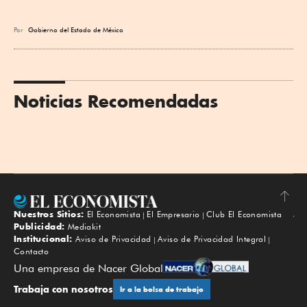
Por
Gobierno del Estado de México
Noticias Recomendadas
Nuestros Sitios:
El Economista
El Empresario
Club El Economista
Subir
Publicidad:
Mediakit
Institucional:
Aviso de Privacidad
Aviso de Privacidad Integral
Contacto
Una empresa de Nacer Global
Trabaja con nosotros
Ir a la bolsa de trabajo