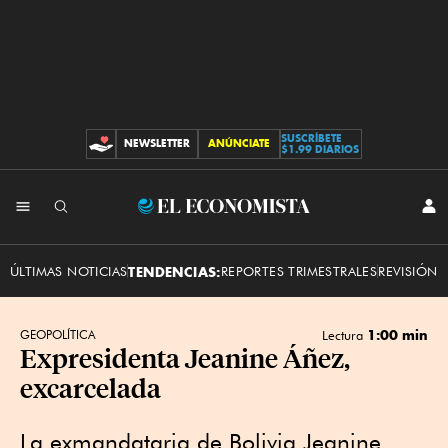
SUSCRÍBETE
NEWSLETTER
ANÚNCIATE
CONTRIBUCIONES
$1.99 DIARIOS
INI
El
SES
Economista
ÚLTIMAS NOTICIAS
TENDENCIAS:
REPORTES TRIMESTRALES
REVISIÓN 
1:00 min
GEOPOLÍTICA
Lectura
Expresidenta Jeanine Áñez,
excarcelada
La exmandataria de Bolivia Jeanine