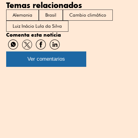
Temas relacionados
Alemania
Brasil
Cambio climático
Luiz Inácio Lula da Silva
Comenta esta noticia
Compartir
Compartir
Compartir
Compartir
por
por
por
por
WhatsApp
Twitter
Facebook
Linkedin
Ver comentarios