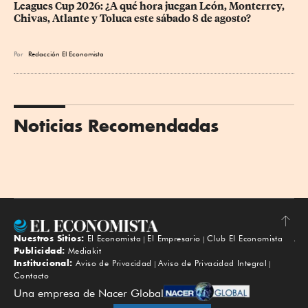
Leagues Cup 2026: ¿A qué hora juegan León, Monterrey, 
Chivas, Atlante y Toluca este sábado 8 de agosto?
Por
Redacción El Economista
Noticias Recomendadas
Nuestros Sitios:
El Economista
El Empresario
Club El Economista
Subir
Publicidad:
Mediakit
Institucional:
Aviso de Privacidad
Aviso de Privacidad Integral
Contacto
Una empresa de Nacer Global