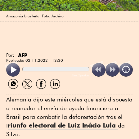
Amazonia brasileña. Foto: Archivo
AFP
Por:
Publicado:
02.11.2022 - 13:30
ReadSpeaker
Compartir
Compartir
Compartir
Compartir
por
por
por
por
WhatsApp
Twitter
Facebook
Linkedin
Alemania dijo este miércoles que está dispuesta
a reanudar el envío de ayuda financiera a
Brasil para combatir la deforestación tras el
riunfo electoral de Luiz Inácio Lula
t
da
Silva.