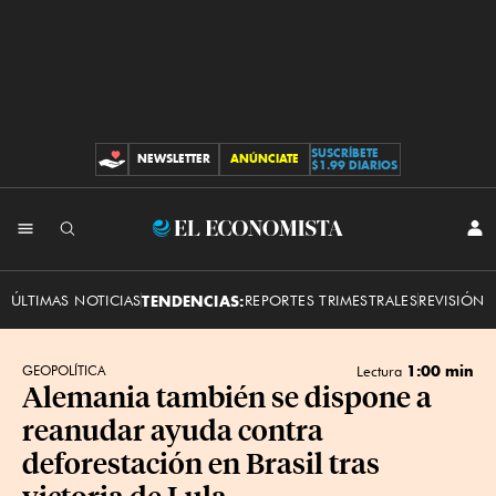
SUSCRÍBETE
NEWSLETTER
ANÚNCIATE
CONTRIBUCIONES
$1.99 DIARIOS
INI
El
SES
Economista
ÚLTIMAS NOTICIAS
TENDENCIAS:
REPORTES TRIMESTRALES
REVISIÓN 
1:00 min
GEOPOLÍTICA
Lectura
Alemania también se dispone a
reanudar ayuda contra
deforestación en Brasil tras
victoria de Lula