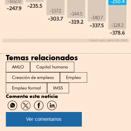
Temas relacionados
AMLO
Capital humano
Creación de empleos
Empleo
Empleo formal
IMSS
Comenta esta noticia
Compartir
Compartir
Compartir
Compartir
por
por
por
por
WhatsApp
Twitter
Facebook
Linkedin
Ver comentarios