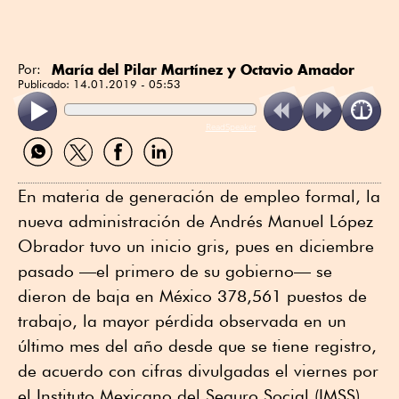
María del Pilar Martínez y Octavio Amador
Por:
Publicado:
14.01.2019 - 05:53
ReadSpeaker
Compartir
Compartir
Compartir
Compartir
por
por
por
por
WhatsApp
Twitter
Facebook
Linkedin
En materia de generación de empleo formal, la
nueva administración de Andrés Manuel López
Obrador tuvo un inicio gris, pues en diciembre
pasado —el primero de su gobierno— se
dieron de baja en México 378,561 puestos de
trabajo, la mayor pérdida observada en un
último mes del año desde que se tiene registro,
de acuerdo con cifras divulgadas el viernes por
el Instituto Mexicano del Seguro Social (IMSS).