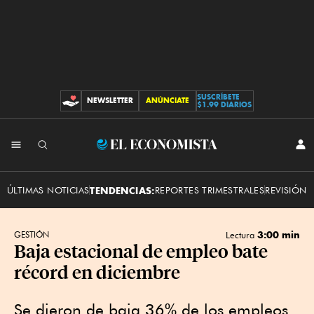
SUSCRÍBETE
NEWSLETTER
ANÚNCIATE
CONTRIBUCIONES
$1.99 DIARIOS
INI
El
SES
Economista
ÚLTIMAS NOTICIAS
TENDENCIAS:
REPORTES TRIMESTRALES
REVISIÓN 
3:00 min
GESTIÓN
Lectura
Baja estacional de empleo bate
récord en diciembre
Se dieron de baja 36% de los empleos