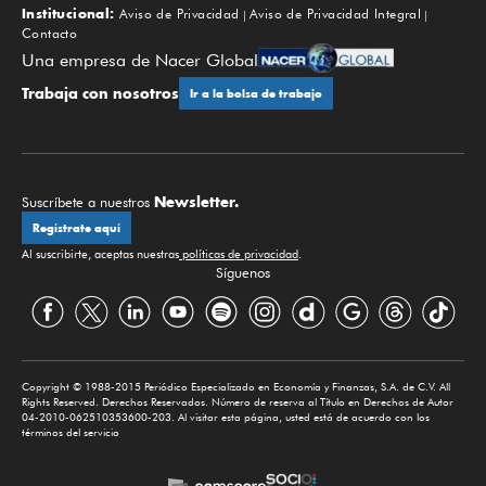
Institucional:
Aviso de Privacidad
Aviso de Privacidad Integral
Contacto
Una empresa de Nacer Global
Trabaja con nosotros
Ir a la bolsa de trabajo
Newsletter.
Suscríbete a nuestros
Regístrate aquí
Al suscribirte, aceptas nuestras
políticas de privacidad
.
Síguenos
Copyright © 1988-2015 Periódico Especializado en Economía y Finanzas, S.A. de C.V. All
Rights Reserved. Derechos Reservados. Número de reserva al Título en Derechos de Autor
04-2010-062510353600-203. Al visitar esta página, usted está de acuerdo con los
términos del servicio