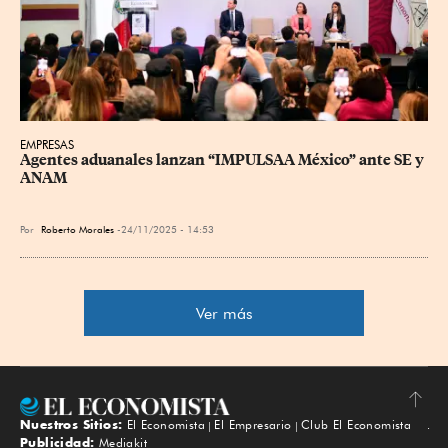
EMPRESAS
Agentes aduanales lanzan “IMPULSAA México” ante SE y 
ANAM
Por
Roberto Morales
24/11/2025 - 14:53
Ver más
Nuestros Sitios:
El Economista
El Empresario
Club El Economista
Subir
Publicidad:
Mediakit