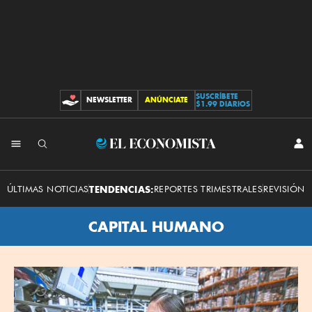
SUSCRÍBETE
NEWSLETTER
ANÚNCIATE
CONTRIBUCIONES
$1.99 DIARIOS
El
INI
SES
Economista
ÚLTIMAS NOTICIAS
TENDENCIAS:
REPORTES TRIMESTRALES
REVISIÓN 
CAPITAL HUMANO