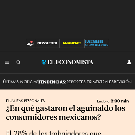
SUSCRÍBETE
NEWSLETTER
ANÚNCIATE
CONTRIBUCIONES
$1.99 DIARIOS
INI
El
SES
Economista
ÚLTIMAS NOTICIAS
TENDENCIAS:
REPORTES TRIMESTRALES
REVISIÓN 
2:00 min
FINANZAS PERSONALES
Lectura
¿En qué gastaron el aguinaldo los
consumidores mexicanos?
El 28% de los trabajadores que