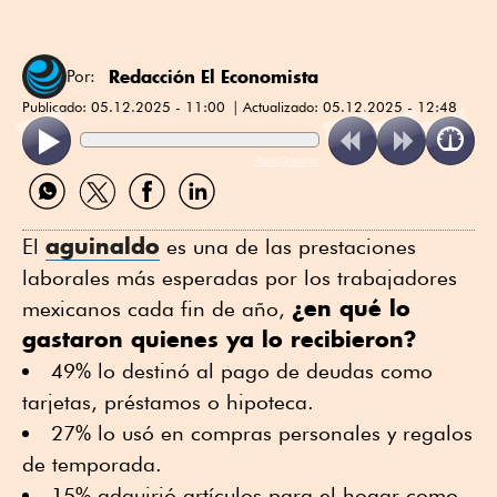
Redacción El Economista
Por:
Publicado:
05.12.2025 - 11:00
Actualizado:
05.12.2025 - 12:48
ReadSpeaker
Compartir
Compartir
Compartir
Compartir
por
por
por
por
WhatsApp
Twitter
Facebook
Linkedin
aguinaldo
El
es una de las prestaciones
laborales más esperadas por los trabajadores
¿en qué lo
mexicanos cada fin de año,
gastaron quienes ya lo recibieron?
49% lo destinó al pago de deudas como
tarjetas, préstamos o hipoteca.
27% lo usó en compras personales y regalos
de temporada.
15% adquirió artículos para el hogar como