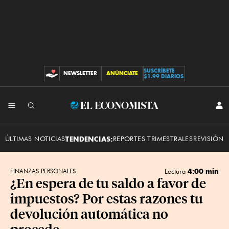
SUSCRÍBETE
NEWSLETTER
ANÚNCIATE
CONTRIBUCIONES
$1.99 DIARIOS
INI
El
SES
Economista
ÚLTIMAS NOTICIAS
TENDENCIAS:
REPORTES TRIMESTRALES
REVISIÓN 
4:00 min
FINANZAS PERSONALES
Lectura
¿En espera de tu saldo a favor de
impuestos? Por estas razones tu
devolución automática no
procede