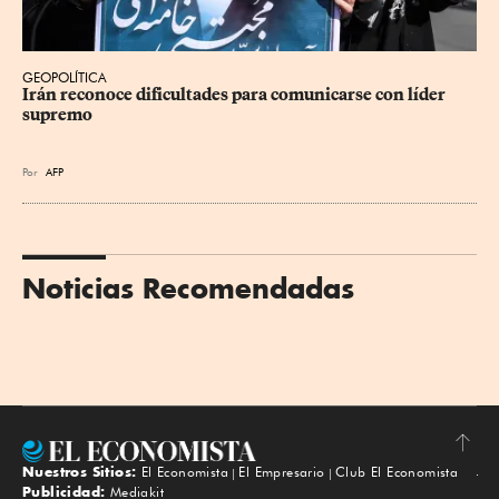
GEOPOLÍTICA
Irán reconoce dificultades para comunicarse con líder 
supremo
Por
AFP
Noticias Recomendadas
Nuestros Sitios:
El Economista
El Empresario
Club El Economista
Subir
Publicidad:
Mediakit