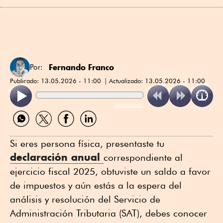
Fernando Franco
Por:
Publicado:
13.05.2026 - 11:00
Actualizado:
13.05.2026 - 11:00
ReadSpeaker
Compartir
Compartir
Compartir
Compartir
por
por
por
por
WhatsApp
Twitter
Facebook
Linkedin
Si eres persona física, presentaste tu
declaración anual
correspondiente al
ejercicio fiscal 2025, obtuviste un saldo a favor
de impuestos y aún estás a la espera del
análisis y resolución del Servicio de
Administración Tributaria (SAT), debes conocer