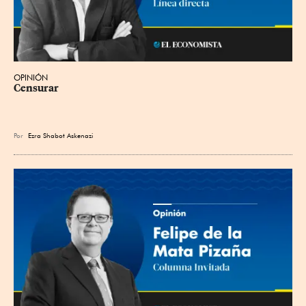
OPINIÓN
Censurar
Por
Ezra Shabot Askenazi