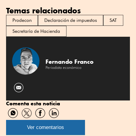
Temas relacionados
Prodecon
Declaración de impuestos
SAT
Secretaría de Hacienda
Fernando Franco
Periodista económico
Comenta esta noticia
Compartir
Compartir
Compartir
Compartir
por
por
por
por
WhatsApp
Twitter
Facebook
Linkedin
Ver comentarios