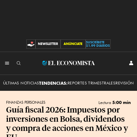
SUSCRÍBETE
NEWSLETTER
ANÚNCIATE
CONTRIBUCIONES
$1.99 DIARIOS
INI
El
SES
Economista
ÚLTIMAS NOTICIAS
TENDENCIAS:
REPORTES TRIMESTRALES
REVISIÓN 
5:00 min
FINANZAS PERSONALES
Lectura
Guía fiscal 2026: Impuestos por
inversiones en Bolsa, dividendos
y compra de acciones en México y
EU