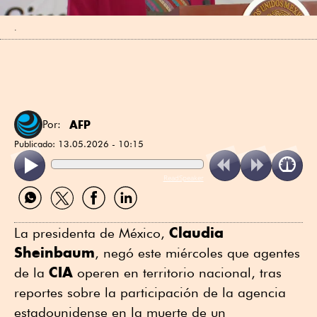
.
AFP
Por:
Publicado:
13.05.2026 - 10:15
ReadSpeaker
Compartir
Compartir
Compartir
Compartir
por
por
por
por
WhatsApp
Twitter
Facebook
Linkedin
Claudia
La presidenta de México,
Sheinbaum
, negó este miércoles que agentes
CIA
de la
operen en territorio nacional, tras
reportes sobre la participación de la agencia
estadounidense en la muerte de un