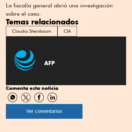
La fiscalía general abrió una investigación
sobre el caso.
Temas relacionados
Claudia Sheinbaum
CIA
AFP
Comenta esta noticia
Compartir
Compartir
Compartir
Compartir
por
por
por
por
WhatsApp
Twitter
Facebook
Linkedin
Ver comentarios