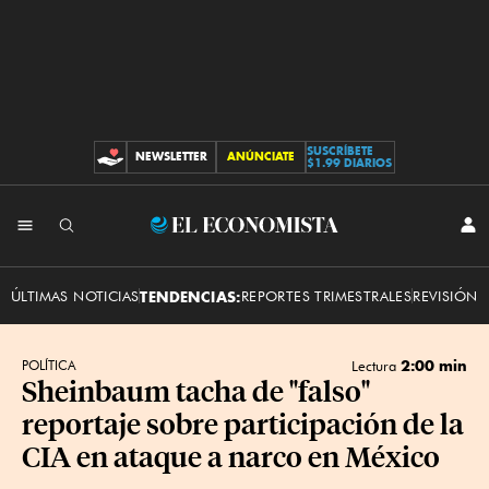
SUSCRÍBETE
NEWSLETTER
ANÚNCIATE
CONTRIBUCIONES
$1.99 DIARIOS
INI
El
SES
Economista
ÚLTIMAS NOTICIAS
TENDENCIAS:
REPORTES TRIMESTRALES
REVISIÓN 
2:00 min
POLÍTICA
Lectura
Sheinbaum tacha de "falso"
reportaje sobre participación de la
CIA en ataque a narco en México