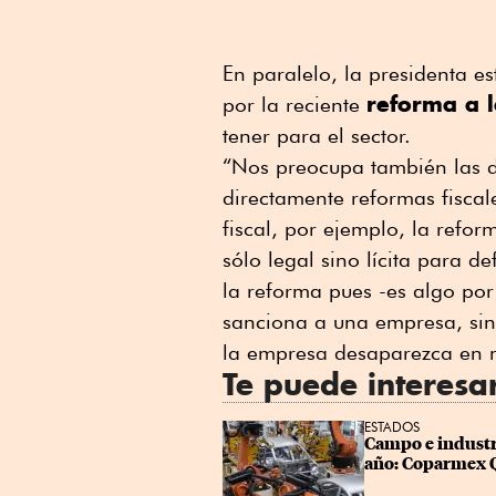
En paralelo, la presidenta e
reforma a 
por la reciente
tener para el sector.
“Nos preocupa también las d
directamente reformas fiscale
fiscal, por ejemplo, la refo
sólo legal sino lícita para d
la reforma pues -es algo po
sanciona a una empresa, sino
la empresa desaparezca en m
Te puede interesa
ESTADOS
Campo e industri
año: Coparmex 