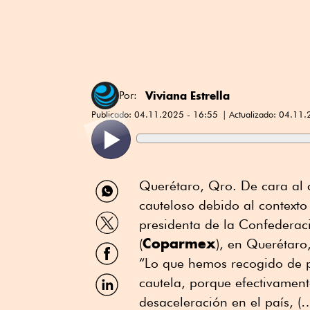
Viviana Estrella
Por:
Publicado:
04.11.2025 - 16:55
Actualizado:
04.11.
Compartir
Querétaro, Qro. De cara al 
por
cauteloso debido al contexto
WhatsApp
Compartir
presidenta de la Confederac
por
Coparmex
Twitter
(
), en Querétaro
Compartir
por
“Lo que hemos recogido de p
Facebook
Compartir
cautela, porque efectivamen
por
desaceleración en el país, 
Linkedin