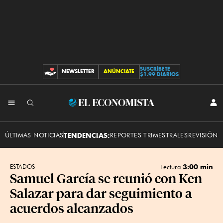
SUSCRÍBETE
NEWSLETTER
ANÚNCIATE
CONTRIBUCIONES
$1.99 DIARIOS
INI
El
SES
Economista
ÚLTIMAS NOTICIAS
TENDENCIAS:
REPORTES TRIMESTRALES
REVISIÓN 
3:00 min
ESTADOS
Lectura
Samuel García se reunió con Ken
Salazar para dar seguimiento a
acuerdos alcanzados