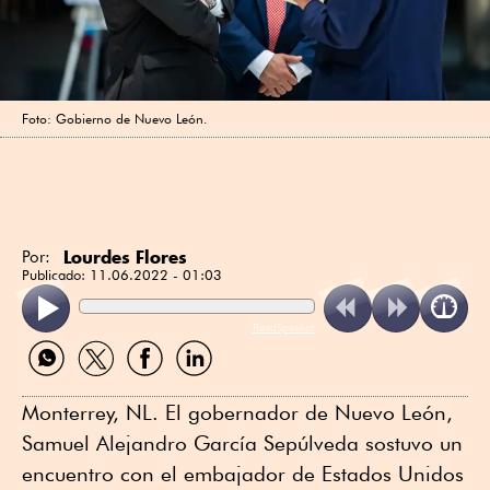
Foto: Gobierno de Nuevo León.
Lourdes Flores
Por:
Publicado:
11.06.2022 - 01:03
ReadSpeaker
Compartir
Compartir
Compartir
Compartir
por
por
por
por
WhatsApp
Twitter
Facebook
Linkedin
Monterrey, NL. El gobernador de Nuevo León,
Samuel Alejandro García Sepúlveda sostuvo un
encuentro con el embajador de Estados Unidos