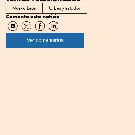
Nuevo León
Urbes y estados
Comenta esta noticia
Compartir
Compartir
Compartir
Compartir
por
por
por
por
WhatsApp
Twitter
Facebook
Linkedin
Ver comentarios