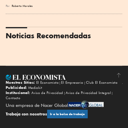
Por
Roberto Morales
Noticias Recomendadas
Nuestros Sitios:
El Economista
El Empresario
Club El Economista
Subir
Publicidad:
Mediakit
Institucional:
Aviso de Privacidad
Aviso de Privacidad Integral
Contacto
Una empresa de Nacer Global
Trabaja con nosotros
Ir a la bolsa de trabajo