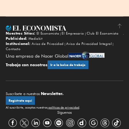
Nuestros Sitios:
El Economista
El Empresario
Club El Economista
Subir
Publicidad:
Mediakit
Institucional:
Aviso de Privacidad
Aviso de Privacidad Integral
Contacto
Una empresa de Nacer Global
Trabaja con nosotros
Ir a la bolsa de trabajo
Newsletter.
Suscríbete a nuestros
Regístrate aquí
Al suscribirte, aceptas nuestras
políticas de privacidad
.
Síguenos