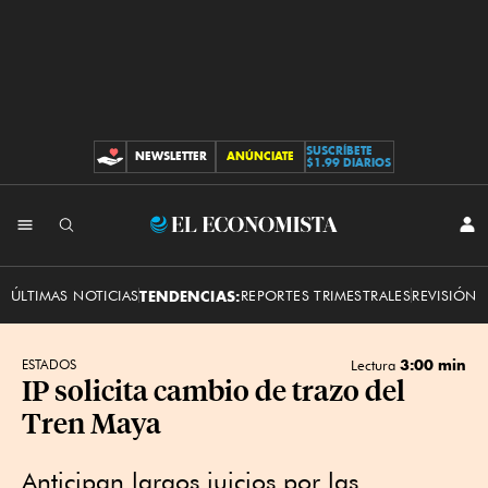
SUSCRÍBETE
NEWSLETTER
ANÚNCIATE
CONTRIBUCIONES
$1.99 DIARIOS
INI
El
SES
Economista
ÚLTIMAS NOTICIAS
TENDENCIAS:
REPORTES TRIMESTRALES
REVISIÓN 
3:00 min
ESTADOS
Lectura
IP solicita cambio de trazo del
Tren Maya
Anticipan largos juicios por las