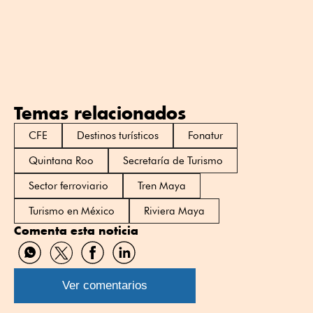
Temas relacionados
CFE
Destinos turísticos
Fonatur
Quintana Roo
Secretaría de Turismo
Sector ferroviario
Tren Maya
Turismo en México
Riviera Maya
Comenta esta noticia
Compartir
Compartir
Compartir
Compartir
por
por
por
por
WhatsApp
Twitter
Facebook
Linkedin
Ver comentarios