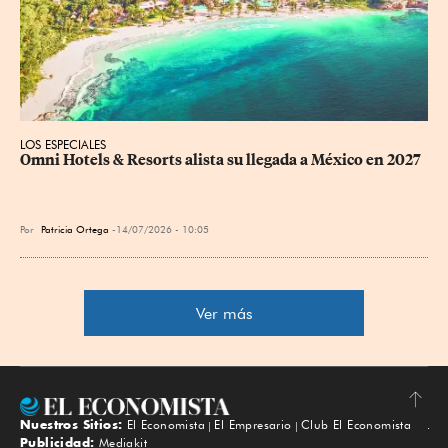
LOS ESPECIALES
Omni Hotels & Resorts alista su llegada a México en 2027
Por
Patricia Ortega
14/07/2026 - 10:05
Ver más
Nuestros Sitios:
El Economista
El Empresario
Club El Economista
Subir
Publicidad:
Mediakit