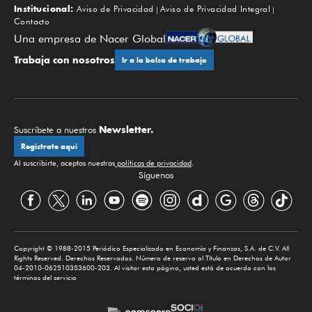
Institucional:
Aviso de Privacidad
Aviso de Privacidad Integral
Contacto
Una empresa de Nacer Global
Trabaja con nosotros
Ir a la bolsa de trabajo
Newsletter.
Suscríbete a nuestros
Regístrate aquí
Al suscribirte, aceptas nuestras
políticas de privacidad
.
Síguenos
Copyright © 1988-2015 Periódico Especializado en Economía y Finanzas, S.A. de C.V. All
Rights Reserved. Derechos Reservados. Número de reserva al Título en Derechos de Autor
04-2010-062510353600-203. Al visitar esta página, usted está de acuerdo con los
términos del servicio