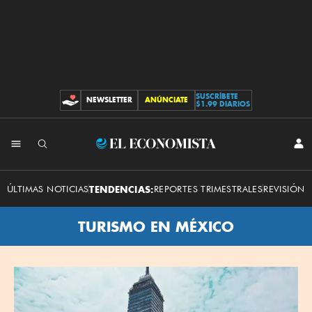
SUSCRÍBETE
NEWSLETTER
ANÚNCIATE
CONTRIBUCIONES
$1.99 DIARIOS
El
INI
SES
Economista
ÚLTIMAS NOTICIAS
TENDENCIAS:
REPORTES TRIMESTRALES
REVISIÓN 
TURISMO EN MÉXICO