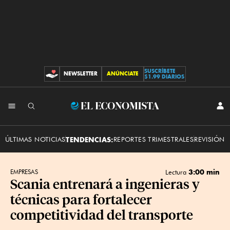
SUSCRÍBETE
NEWSLETTER
ANÚNCIATE
CONTRIBUCIONES
$1.99 DIARIOS
INI
El
SES
Economista
ÚLTIMAS NOTICIAS
TENDENCIAS:
REPORTES TRIMESTRALES
REVISIÓN 
3:00 min
EMPRESAS
Lectura
Scania entrenará a ingenieras y
técnicas para fortalecer
competitividad del transporte