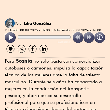
Lilia González
Por:
Publicado:
08.03.2026 - 16:08
Actualizado:
08.03.2026 - 16:08
ReadSpeaker
Compartir
Compartir
Compartir
Compartir
por
por
por
por
WhatsApp
Twitter
Facebook
Linkedin
Scania
Para
no solo basta con comercializar
autobuses o camiones, impulsa la capacitación
técnica de las mujeres ante la falta de talento
masculino. Durante seis años ha capacitado a
mujeres en la conducción del transporte
pesado, y ahora busca su desarrollo
profesional para que se profesionalicen en
técnicas o ingenieras dentro del sector; con