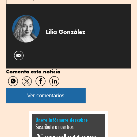
Lilia González
Comenta esta noticia
Compartir
Compartir
Compartir
Compartir
por
por
por
por
WhatsApp
Twitter
Facebook
Linkedin
Ver comentarios
Únete infórmate descubre
Suscríbete a nuestros