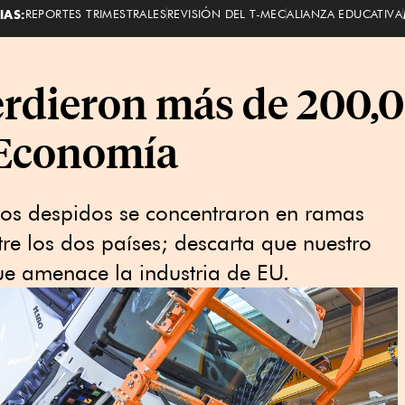
IAS:
REPORTES TRIMESTRALES
REVISIÓN DEL T-MEC
ALIANZA EDUCATIVA
erdieron más de 200,
 Economía
los despidos se concentraron en ramas
re los dos países; descarta que nuestro
e amenace la industria de EU.