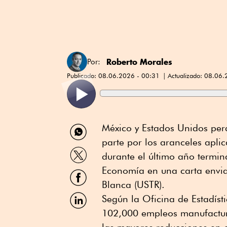
Roberto Morales
Por:
Publicado:
08.06.2026 - 00:31
Actualizado:
08.06.
Compartir
México y Estados Unidos pe
por
parte por los aranceles apli
WhatsApp
Compartir
durante el último año termin
por
Twitter
Economía en una carta envia
Compartir
por
Blanca (USTR).
Facebook
Compartir
Según la Oficina de Estadíst
por
102,000 empleos manufacture
Linkedin
las mayores reducciones en 