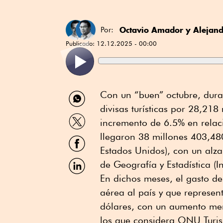
Octavio Amador
y
Alejand
Por:
Publicado:
12.12.2025 - 00:00
Compartir
Con un “buen” octubre, dura
por
divisas turísticas por 28,218
WhatsApp
Compartir
incremento de 6.5% en relac
por
Twitter
llegaron 38 millones 403,480
Compartir
por
Estados Unidos), con un alza
Facebook
Compartir
de Geografía y Estadística (In
por
En dichos meses, el gasto de 
Linkedin
aérea al país y que represen
dólares, con un aumento men
los que considera ONU Turis