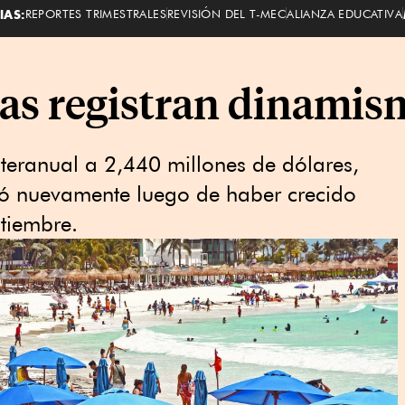
IAS:
REPORTES TRIMESTRALES
REVISIÓN DEL T-MEC
ALIANZA EDUCATIVA
icas registran dinami
nteranual a 2,440 millones de dólares,
eró nuevamente luego de haber crecido
tiembre.