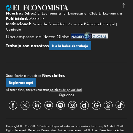
Nuestros Sitios:
El Economista
El Empresario
Club El Economista
Subir
Publicidad:
Mediakit
Institucional:
Aviso de Privacidad
Aviso de Privacidad Integral
Contacto
Una empresa de Nacer Global
Trabaja con nosotros
Ir a la bolsa de trabajo
Newsletter.
Suscríbete a nuestros
Regístrate aquí
Al suscribirte, aceptas nuestras
políticas de privacidad
.
Síguenos
Copyright © 1988-2015 Periódico Especializado en Economía y Finanzas, S.A. de C.V. All
Rights Reserved. Derechos Reservados. Número de reserva al Título en Derechos de Autor