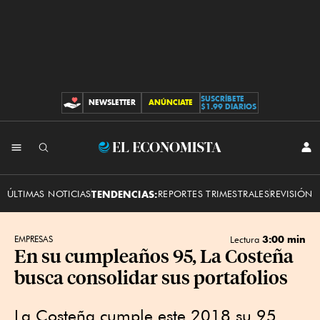
SUSCRÍBETE
NEWSLETTER
ANÚNCIATE
CONTRIBUCIONES
$1.99 DIARIOS
INI
El
SES
Economista
ÚLTIMAS NOTICIAS
TENDENCIAS:
REPORTES TRIMESTRALES
REVISIÓN 
3:00 min
EMPRESAS
Lectura
En su cumpleaños 95, La Costeña
busca consolidar sus portafolios
La Costeña cumple este 2018 su 95