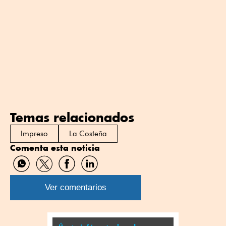
Temas relacionados
Impreso
La Costeña
Comenta esta noticia
Compartir
Compartir
Compartir
Compartir
por
por
por
por
WhatsApp
Twitter
Facebook
Linkedin
Ver comentarios