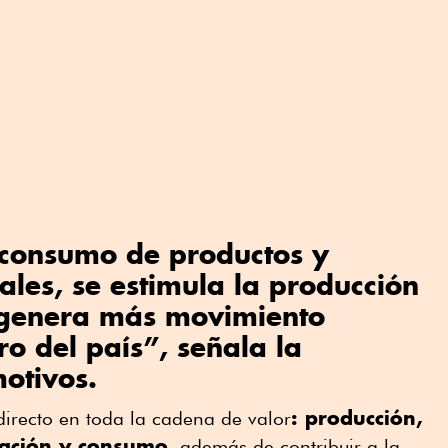
l consumo de productos y
nales, se estimula la producción
e genera más movimiento
o del país”, señala la
otivos.
: producción,
 directo en toda la cadena de valor
ización y consumo
, además de contribuir a la