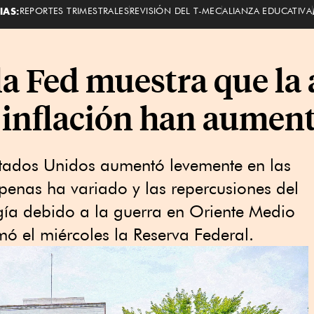
IAS:
REPORTES TRIMESTRALES
REVISIÓN DEL T-MEC
ALIANZA EDUCATIVA
la Fed muestra que la
 inflación han aumen
stados Unidos aumentó levemente en las
enas ha variado y las repercusiones ⁠del
rgía debido a la guerra en Oriente Medio
ó el miércoles la Reserva ‌Federal.