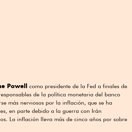
me Powell
como presidente de la Fed a finales de
esponsables de la política monetaria del banco
se más nerviosos por la inflación, que se ha
es, en parte debido a la guerra con Irán
s. La inflación lleva más de cinco años por sobre