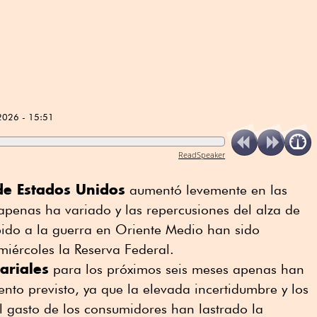
2026 - 15:51
ReadSpeaker
e ⁠Estados Unidos
aumentó levemente en las
penas ha variado y las repercusiones ⁠del alza de
bido a la guerra en Oriente Medio han sido
miércoles la Reserva Federal.
ariales
para los próximos seis meses apenas han
ento previsto, ya que la elevada ⁠incertidumbre y los
el gasto de los consumidores han lastrado la