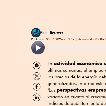
Reuters
Por:
Publicado:
03.06.2026 - 13:07
Actualizado:
05.06.
Compartir
actividad económica d
La
por
últimas semanas, el empleo a
WhatsApp
Compartir
los precios de la energía de
por
Twitter
generalizadas, informó este 
Compartir
por
perspectivas empres
"Las
Facebook
Compartir
variado en cuanto ⁠al crecimi
por
indicios de debilitamiento d
Linkedin