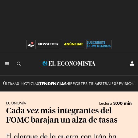
SUSCRÍBETE
NEWSLETTER
ANÚNCIATE
CONTRIBUCIONES
$1.99 DIARIOS
INI
El
SES
Economista
ÚLTIMAS NOTICIAS
TENDENCIAS:
REPORTES TRIMESTRALES
REVISIÓN 
3:00 min
ECONOMÍA
Lectura
Cada vez más integrantes del
FOMC barajan un alza de tasas
El alargue de la guerra con Irán ha