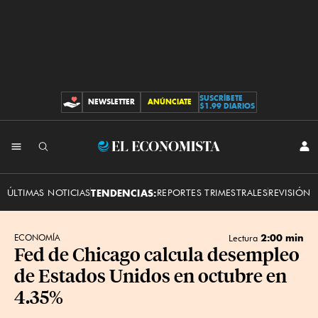
SUSCRÍBETE
NEWSLETTER
ANÚNCIATE
CONTRIBUCIONES
$1.99 DIARIOS
INI
El
SES
Economista
ÚLTIMAS NOTICIAS
TENDENCIAS:
REPORTES TRIMESTRALES
REVISIÓN 
2:00 min
ECONOMÍA
Lectura
Fed de Chicago calcula desempleo
de Estados Unidos en octubre en
4.35%