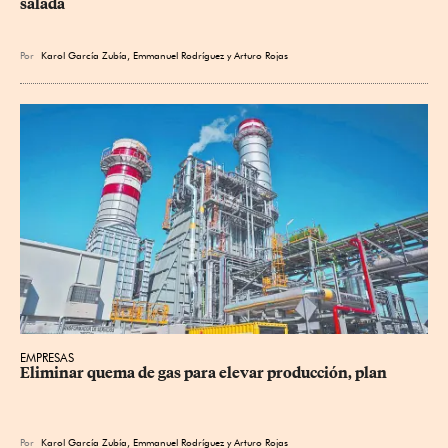
salada
Por
Karol García Zubía
,
Emmanuel Rodríguez
y
Arturo Rojas
EMPRESAS
Eliminar quema de gas para elevar producción, plan
Por
Karol García Zubía
,
Emmanuel Rodríguez
y
Arturo Rojas