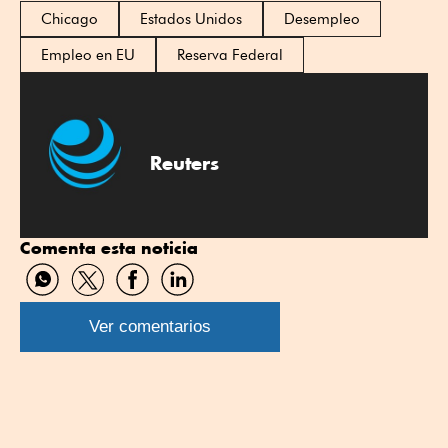
Chicago
Estados Unidos
Desempleo
Empleo en EU
Reserva Federal
Reuters
Comenta esta noticia
Compartir
Compartir
Compartir
Compartir
por
por
por
por
WhatsApp
Twitter
Facebook
Linkedin
Ver comentarios