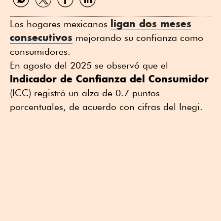
por
por
por
por
WhatsApp
Twitter
Facebook
Linkedin
ligan dos meses
Los hogares mexicanos
consecutivos
mejorando su confianza como
consumidores.
En agosto del 2025 se observó que el
Indicador de Confianza del Consumidor
(ICC) registró un alza de 0.7 puntos
porcentuales, de acuerdo con cifras del Inegi.