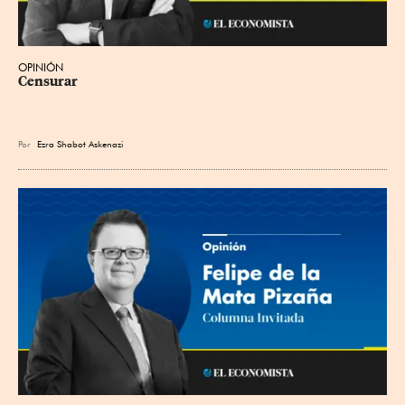
OPINIÓN
Censurar
Por
Ezra Shabot Askenazi