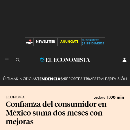
SUSCRÍBETE
NEWSLETTER
ANÚNCIATE
CONTRIBUCIONES
$1.99 DIARIOS
INI
El
SES
Economista
ÚLTIMAS NOTICIAS
TENDENCIAS:
REPORTES TRIMESTRALES
REVISIÓN 
1:00 min
ECONOMÍA
Lectura
Confianza del consumidor en
México suma dos meses con
mejoras