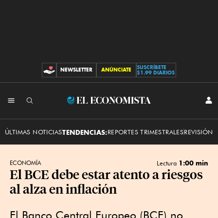
SUSCRÍBETE
NEWSLETTER
ANÚNCIATE
CONTRIBUCIONES
$1.99 DIARIOS
INI
El
SES
Economista
ÚLTIMAS NOTICIAS
TENDENCIAS:
REPORTES TRIMESTRALES
REVISIÓN 
1:00 min
ECONOMÍA
Lectura
El BCE debe estar atento a riesgos
al alza en inflación
El Banco Central Europeo (BCE) no