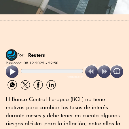
Reuters
Por:
Publicado:
08.12.2025 - 22:50
ReadSpeaker
Compartir
Compartir
Compartir
Compartir
por
por
por
por
WhatsApp
Twitter
Facebook
Linkedin
El Banco Central Europeo (BCE) no tiene
motivos para cambiar las tasas de interés
durante meses y debe tener en cuenta algunos
riesgos alcistas para la inflación, entre ellos la