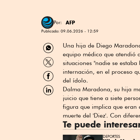
AFP
Por:
Publicado:
09.06.2026 - 12:59
Compartir
Una hija de Diego Maradona 
por
equipo médico que atendió a
WhatsApp
Compartir
situaciones "nadie se estaba
por
Twitter
internación, en el proceso q
Compartir
por
del ídolo.
Facebook
Compartir
Dalma Maradona, su hija ma
por
juicio que tiene a siete per
Linkedin
figura que implica que eran 
muerte del 'Diez'. Con difere
Te puede interesa
DEPORTES