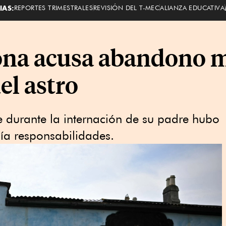
IAS:
REPORTES TRIMESTRALES
REVISIÓN DEL T-MEC
ALIANZA EDUCATIVA
na acusa abandono mé
el astro
durante la internación de su padre hubo
a responsabilidades.