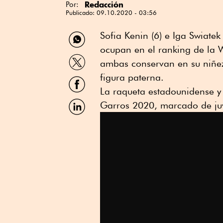
Redacción
Por:
Publicado:
09.10.2020 - 03:56
Compartir
Sofia Kenin (6) e Iga Swiatek
por
ocupan en el ranking de la 
WhatsApp
Compartir
ambas conservan en su niñez
por
Twitter
figura paterna.
Compartir
por
La raqueta estadounidense y 
Facebook
Compartir
Garros 2020, marcado de juv
por
Linkedin