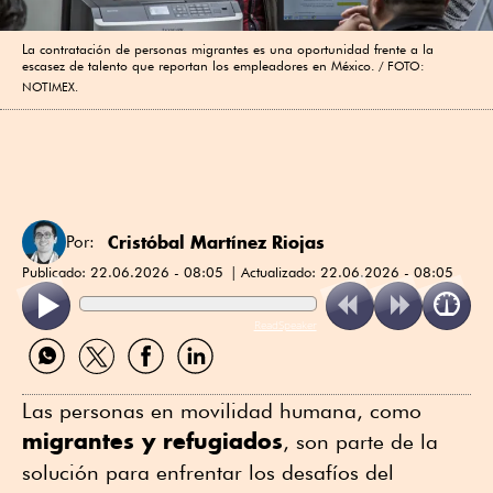
La contratación de personas migrantes es una oportunidad frente a la
escasez de talento que reportan los empleadores en México.
FOTO:
NOTIMEX.
Cristóbal Martínez Riojas
Por:
Publicado:
22.06.2026 - 08:05
Actualizado:
22.06.2026 - 08:05
ReadSpeaker
Compartir
Compartir
Compartir
Compartir
por
por
por
por
WhatsApp
Twitter
Facebook
Linkedin
Las personas en movilidad humana, como
migrantes y refugiados
, son parte de la
solución para enfrentar los desafíos del