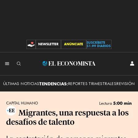
SUSCRÍBETE
NEWSLETTER
ANÚNCIATE
CONTRIBUCIONES
$1.99 DIARIOS
INI
El
SES
Economista
ÚLTIMAS NOTICIAS
TENDENCIAS:
REPORTES TRIMESTRALES
REVISIÓN 
5:00 min
CAPITAL HUMANO
Lectura
Migrantes, una respuesta a los
desafíos de talento