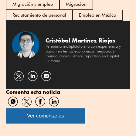
Migración y empleo
Migración
Reclutamiento de personal
Empleo en México
Cristóbal Martínez Riojas
Periodista multiplataforma con experiencia y
pasión en temas económicos, negocios y
mundo laboral. Ahora reportero en Capital
Humano.
Compartir
Compartir
por
por
Comenta esta noticia
Twitter
Linkedin
Compartir
Compartir
Compartir
Compartir
por
por
por
por
WhatsApp
Twitter
Facebook
Linkedin
Ver comentarios