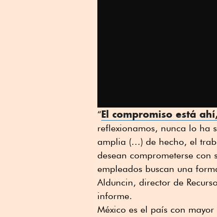
El compromiso está ahí
“
reflexionamos, nunca lo ha s
amplia (…) de hecho, el trab
desean comprometerse con su
empleados buscan una forma
Alduncin, director de Recurs
informe.
México es el país con mayor