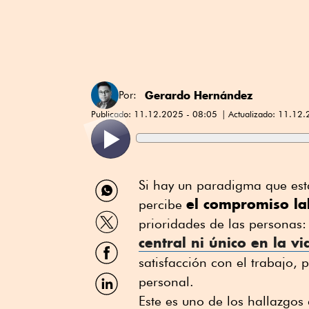
Gerardo Hernández
Por:
Publicado:
11.12.2025 - 08:05
Actualizado:
11.12.
Compartir
Si hay un paradigma que es
por
el compromiso la
percibe
WhatsApp
Compartir
prioridades de las personas
por
central ni único en la vi
Twitter
Compartir
por
satisfacción con el trabajo, 
Facebook
Compartir
personal.
por
Este es uno de los hallazgos
Linkedin