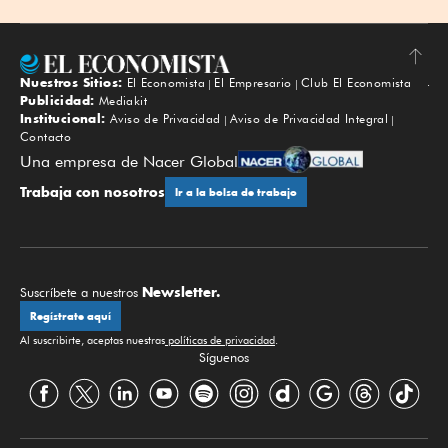
Nuestros Sitios:
El Economista
El Empresario
Club El Economista
Subir
Publicidad:
Mediakit
Institucional:
Aviso de Privacidad
Aviso de Privacidad Integral
Contacto
Una empresa de Nacer Global
Trabaja con nosotros
Ir a la bolsa de trabajo
Newsletter.
Suscríbete a nuestros
Regístrate aquí
Al suscribirte, aceptas nuestras
políticas de privacidad
.
Síguenos