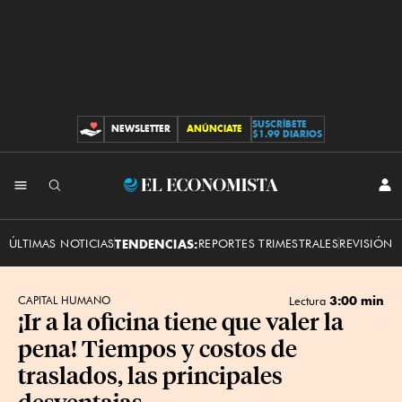
SUSCRÍBETE
NEWSLETTER
ANÚNCIATE
CONTRIBUCIONES
$1.99 DIARIOS
INI
El
SES
Economista
ÚLTIMAS NOTICIAS
TENDENCIAS:
REPORTES TRIMESTRALES
REVISIÓN 
3:00 min
CAPITAL HUMANO
Lectura
¡Ir a la oficina tiene que valer la
pena! Tiempos y costos de
traslados, las principales
desventajas