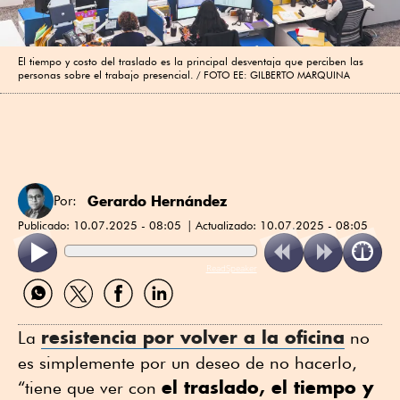
El tiempo y costo del traslado es la principal desventaja que perciben las
personas sobre el trabajo presencial.
FOTO EE: GILBERTO MARQUINA
Gerardo Hernández
Por:
Publicado:
10.07.2025 - 08:05
Actualizado:
10.07.2025 - 08:05
ReadSpeaker
Compartir
Compartir
Compartir
Compartir
por
por
por
por
WhatsApp
Twitter
Facebook
Linkedin
resistencia por volver a la oficina
La
no
es simplemente por un deseo de no hacerlo,
el traslado, el tiempo y
“tiene que ver con