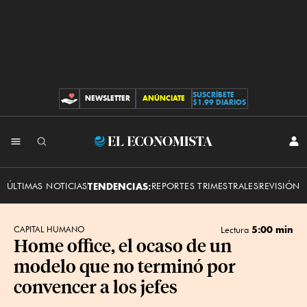
SUSCRÍBETE
NEWSLETTER
ANÚNCIATE
CONTRIBUCIONES
$1.99 DIARIOS
INI
El
SES
Economista
ÚLTIMAS NOTICIAS
TENDENCIAS:
REPORTES TRIMESTRALES
REVISIÓN 
5:00 min
CAPITAL HUMANO
Lectura
Home office, el ocaso de un
modelo que no terminó por
convencer a los jefes