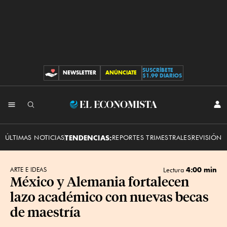
SUSCRÍBETE
NEWSLETTER
ANÚNCIATE
CONTRIBUCIONES
$1.99 DIARIOS
INI
El
SES
Economista
ÚLTIMAS NOTICIAS
TENDENCIAS:
REPORTES TRIMESTRALES
REVISIÓN 
4:00 min
ARTE E IDEAS
Lectura
México y Alemania fortalecen
lazo académico con nuevas becas
de maestría