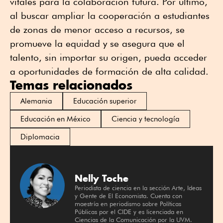
vitales para la colaboración futura. Por último,
al buscar ampliar la cooperación a estudiantes
de zonas de menor acceso a recursos, se
promueve la equidad y se asegura que el
talento, sin importar su origen, pueda acceder
a oportunidades de formación de alta calidad.
Temas relacionados
Alemania
Educación superior
Educación en México
Ciencia y tecnología
Diplomacia
Nelly Toche
Periodista de ciencia en la sección Arte, Ideas
y Gente de El Economista. Cuenta con
maestría en periodismo sobre Políticas
Públicas por el CIDE y es licenciada en
Ciencias de la Comunicación por la UVM.