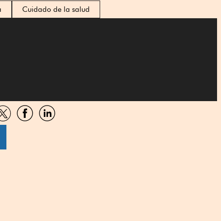
a
Cuidado de la salud
artir
Compartir
Compartir
Compartir
por
por
por
sApp
Twitter
Facebook
Linkedin