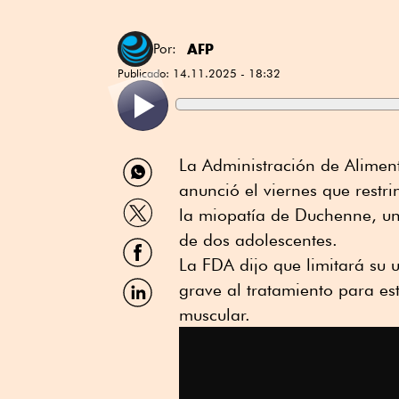
AFP
Por:
Publicado:
14.11.2025 - 18:32
Compartir
La Administración de Alimen
por
anunció el viernes que restr
WhatsApp
Compartir
la miopatía de Duchenne, un
por
Twitter
de dos adolescentes.
Compartir
por
La FDA dijo que limitará su
Facebook
Compartir
grave al tratamiento para e
por
muscular.
Linkedin