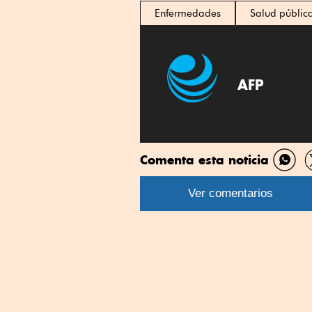
Enfermedades
Salud públic
AFP
Comenta esta noticia
Comp
por
Ver comentarios
What