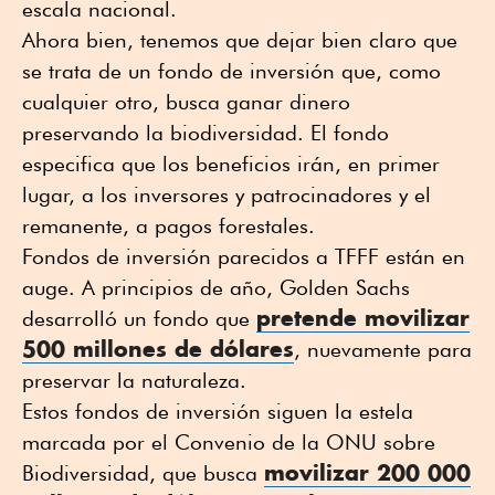
escala nacional.
Ahora bien, tenemos que dejar bien claro que
se trata de un fondo de inversión que, como
cualquier otro, busca ganar dinero
preservando la biodiversidad. El fondo
especifica que los beneficios irán, en primer
lugar, a los inversores y patrocinadores y el
remanente, a pagos forestales.
Fondos de inversión parecidos a TFFF están en
auge. A principios de año, Golden Sachs
pretende movilizar
desarrolló un fondo que
500 millones de dólares
, nuevamente para
preservar la naturaleza.
Estos fondos de inversión siguen la estela
marcada por el Convenio de la ONU sobre
movilizar 200 000
Biodiversidad, que busca