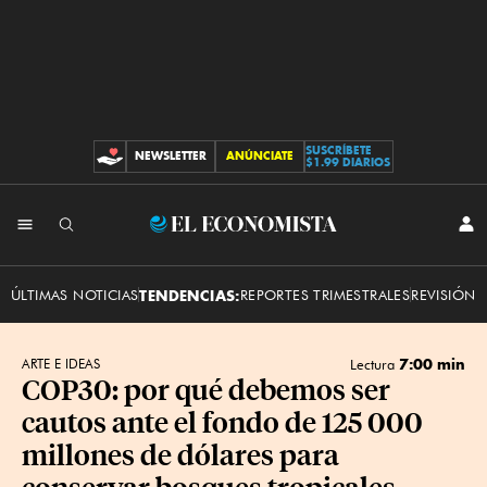
SUSCRÍBETE
NEWSLETTER
ANÚNCIATE
CONTRIBUCIONES
$1.99 DIARIOS
INI
El
SES
Economista
ÚLTIMAS NOTICIAS
TENDENCIAS:
REPORTES TRIMESTRALES
REVISIÓN 
7:00 min
ARTE E IDEAS
Lectura
COP30: por qué debemos ser
cautos ante el fondo de 125 000
millones de dólares para
conservar bosques tropicales