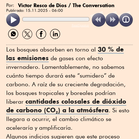
Víctor Resco de Dios
/ The Conversation
Por:
Publicado:
15.11.2025 - 06:00
ReadSpeaker
Compartir
Compartir
Compartir
Compartir
por
por
por
por
WhatsApp
Twitter
Facebook
Linkedin
30 % de
Los bosques absorben en torno al
las emisiones
de gases con efecto
invernadero. Lamentablemente, no sabemos
cuánto tiempo durará este “sumidero” de
carbono. A raíz de su creciente degradación,
los bosques tropicales y boreales podrían
cantidades colosales de dióxido
liberar
de carbono (CO₂) a la atmósfera
. Si esto
llegara a ocurrir, el cambio climático se
aceleraría y amplificaría.
Algunos indicios sugieren que este proceso