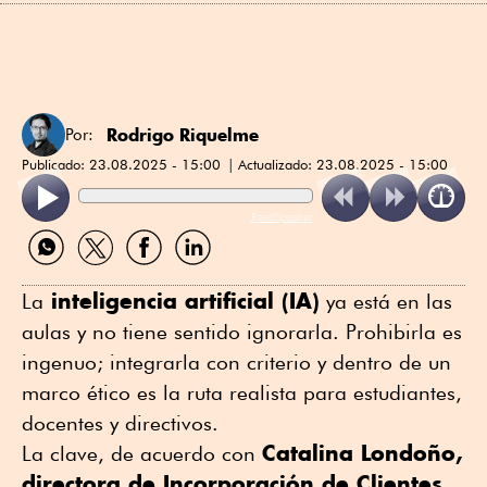
Rodrigo Riquelme
Por:
Publicado:
23.08.2025 - 15:00
Actualizado:
23.08.2025 - 15:00
ReadSpeaker
Compartir
Compartir
Compartir
Compartir
por
por
por
por
WhatsApp
Twitter
Facebook
Linkedin
inteligencia artificial (IA)
La
ya está en las
aulas y no tiene sentido ignorarla. Prohibirla es
ingenuo; integrarla con criterio y dentro de un
marco ético es la ruta realista para estudiantes,
docentes y directivos.
Catalina Londoño,
La clave, de acuerdo con
directora de Incorporación de Clientes