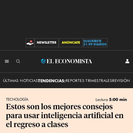
SUSCRÍBETE
NEWSLETTER
ANÚNCIATE
CONTRIBUCIONES
$1.99 DIARIOS
INI
El
SES
Economista
ÚLTIMAS NOTICIAS
TENDENCIAS:
REPORTES TRIMESTRALES
REVISIÓN 
5:00 min
TECNOLOGÍA
Lectura
Estos son los mejores consejos
para usar inteligencia artificial en
el regreso a clases