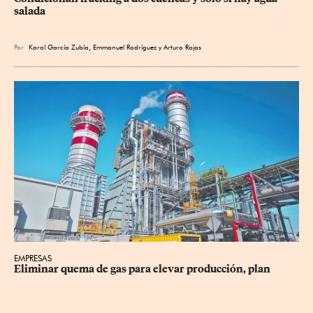
salada
Por
Karol García Zubía
,
Emmanuel Rodríguez
y
Arturo Rojas
EMPRESAS
Eliminar quema de gas para elevar producción, plan