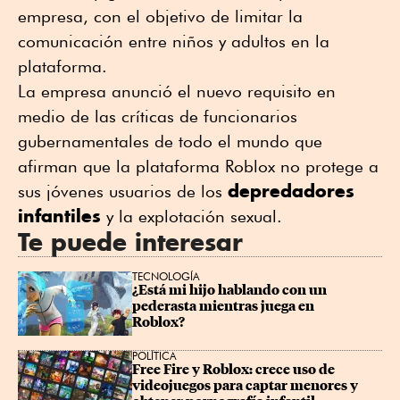
empresa, con el objetivo de limitar la
comunicación entre niños y adultos en la
plataforma.
La empresa anunció el nuevo requisito en
medio de las críticas de funcionarios
gubernamentales de todo el mundo que
afirman que la plataforma Roblox no protege a
depredadores
sus jóvenes usuarios de los
infantiles
y la explotación sexual.
Te puede interesar
TECNOLOGÍA
¿Está mi hijo hablando con un 
pederasta mientras juega en 
Roblox?
POLÍTICA
Free Fire y Roblox: crece uso de 
videojuegos para captar menores y 