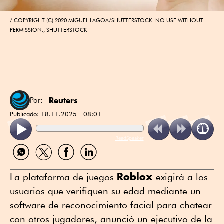
COPYRIGHT (C) 2020 MIGUEL LAGOA/SHUTTERSTOCK. NO USE WITHOUT
PERMISSION., SHUTTERSTOCK
Reuters
Por:
Publicado:
18.11.2025 - 08:01
ReadSpeaker
Compartir
Compartir
Compartir
Compartir
por
por
por
por
WhatsApp
Twitter
Facebook
Linkedin
Roblox
La plataforma de juegos
exigirá a los
usuarios que verifiquen su edad mediante un
software de reconocimiento facial para chatear
con otros jugadores, anunció un ejecutivo de la