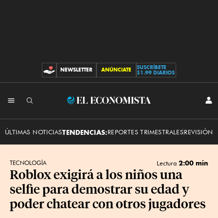
SUSCRÍBETE
NEWSLETTER
ANÚNCIATE
CONTRIBUCIONES
$1.99 DIARIOS
INI
El
SES
Economista
ÚLTIMAS NOTICIAS
TENDENCIAS:
REPORTES TRIMESTRALES
REVISIÓN 
2:00 min
TECNOLOGÍA
Lectura
Roblox exigirá a los niños una
selfie para demostrar su edad y
poder chatear con otros jugadores