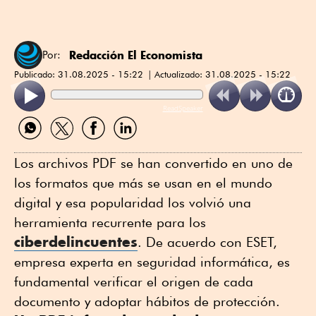
Redacción El Economista
Por:
Publicado:
31.08.2025 - 15:22
Actualizado:
31.08.2025 - 15:22
ReadSpeaker
Compartir
Compartir
Compartir
Compartir
por
por
por
por
WhatsApp
Twitter
Facebook
Linkedin
Los archivos PDF se han convertido en uno de
los formatos que más se usan en el mundo
digital y esa popularidad los volvió una
herramienta recurrente para los
ciberdelincuentes
. De acuerdo con ESET,
empresa experta en seguridad informática, es
fundamental verificar el origen de cada
documento y adoptar hábitos de protección.