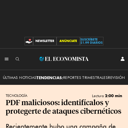
SUSCRÍBETE
NEWSLETTER
ANÚNCIATE
CONTRIBUCIONES
$1.99 DIARIOS
INI
El
SES
Economista
ÚLTIMAS NOTICIAS
TENDENCIAS:
REPORTES TRIMESTRALES
REVISIÓN 
2:00 min
TECNOLOGÍA
Lectura
PDF maliciosos: identifícalos y
protegerte de ataques cibernéticos
Recientemente hubo una campaña de