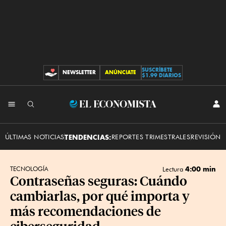
SUSCRÍBETE
NEWSLETTER
ANÚNCIATE
CONTRIBUCIONES
$1.99 DIARIOS
INI
El
SES
Economista
ÚLTIMAS NOTICIAS
TENDENCIAS:
REPORTES TRIMESTRALES
REVISIÓN 
4:00 min
TECNOLOGÍA
Lectura
Contraseñas seguras: Cuándo
cambiarlas, por qué importa y
más recomendaciones de
ciberseguridad