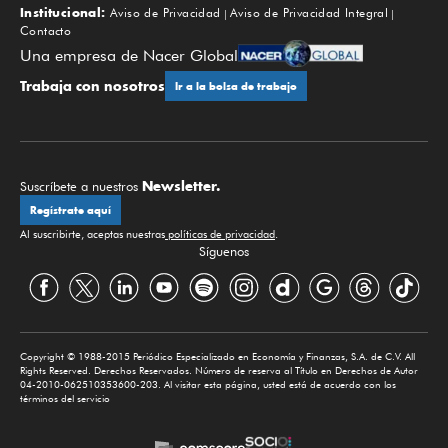
Institucional:
Aviso de Privacidad
Aviso de Privacidad Integral
Contacto
Una empresa de Nacer Global
Trabaja con nosotros
Ir a la bolsa de trabajo
Newsletter.
Suscríbete a nuestros
Regístrate aquí
Al suscribirte, aceptas nuestras
políticas de privacidad
.
Síguenos
Copyright © 1988-2015 Periódico Especializado en Economía y Finanzas, S.A. de C.V. All
Rights Reserved. Derechos Reservados. Número de reserva al Título en Derechos de Autor
04-2010-062510353600-203. Al visitar esta página, usted está de acuerdo con los
términos del servicio