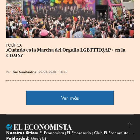
POLÍTICA
¿Cuándo es la Marcha del Orgullo LGBTTTIQAP+ en la 
CDMX?
Por
Paul Constantino
20/06/2026 - 16:49
Ver más
Nuestros Sitios:
El Economista
El Empresario
Club El Economista
Subir
Publicidad:
Mediakit