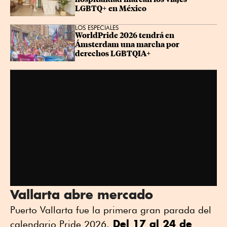
LGBTQ+ en México
LOS ESPECIALES
WorldPride 2026 tendrá en 
Ámsterdam una marcha por 
derechos LGBTQIA+
Vallarta abre mercado
Puerto Vallarta fue la primera gran parada del
Del 17 al 24 de
calendario Pride 2026.