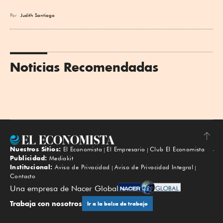
Por
Judith Santiago
Noticias Recomendadas
Nuestros Sitios:
El Economista
El Empresario
Club El Economista
Subir
Publicidad:
Mediakit
Institucional:
Aviso de Privacidad
Aviso de Privacidad Integral
Contacto
Una empresa de Nacer Global
Trabaja con nosotros
Ir a la bolsa de trabajo