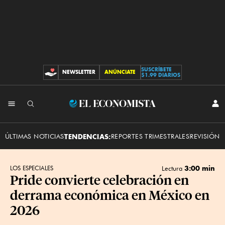
SUSCRÍBETE
NEWSLETTER
ANÚNCIATE
CONTRIBUCIONES
$1.99 DIARIOS
INI
El
SES
Economista
ÚLTIMAS NOTICIAS
TENDENCIAS:
REPORTES TRIMESTRALES
REVISIÓN 
3:00 min
LOS ESPECIALES
Lectura
Pride convierte celebración en
derrama económica en México en
2026