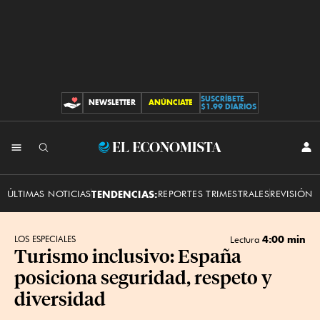
SUSCRÍBETE
NEWSLETTER
ANÚNCIATE
CONTRIBUCIONES
$1.99 DIARIOS
INI
El
SES
Economista
ÚLTIMAS NOTICIAS
TENDENCIAS:
REPORTES TRIMESTRALES
REVISIÓN 
4:00 min
LOS ESPECIALES
Lectura
Turismo inclusivo: España
posiciona seguridad, respeto y
diversidad