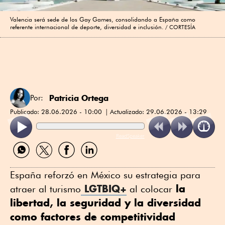
Valencia será sede de los Gay Games, consolidando a España como
referente internacional de deporte, diversidad e inclusión.
CORTESÍA
Patricia Ortega
Por:
Publicado:
28.06.2026 - 10:00
Actualizado:
29.06.2026 - 13:29
ReadSpeaker
Compartir
Compartir
Compartir
Compartir
por
por
por
por
WhatsApp
Twitter
Facebook
Linkedin
España reforzó en México su estrategia para
LGTBIQ+
la
atraer al turismo
al colocar
libertad, la seguridad y la diversidad
como factores de competitividad