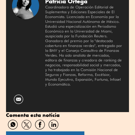
Patricia Ortega
Coordinadora de Operación Editorial de
Suplementos y Ediciones Especiales de El
Economista. Licenciada en Economía por la
Universidad Nacional Autónoma de México.
Estudió una especialización en Periodismo
Económico en la Universidad de Miami,
auspiciada por la Fundación Reuters.
Ganadora del premio por la "destacada
cobertura en finanzas verdes", entregado por
la BMV y el Consejo Consultivo de Finanzas
Verdes. Ha sido analista de mercados,
editora de finanzas y creadora de ranking de
negocios, responsabilidad social y mercados,
y ha trabajado en la Comisión Nacional de
Seguros y Fianzas, Reforma, Excélsior,
Mundo Ejecutivo, Expansión, Fortuna, Infosel
y Economática.
Comenta esta noticia
Compartir
Compartir
Compartir
Compartir
por
por
por
por