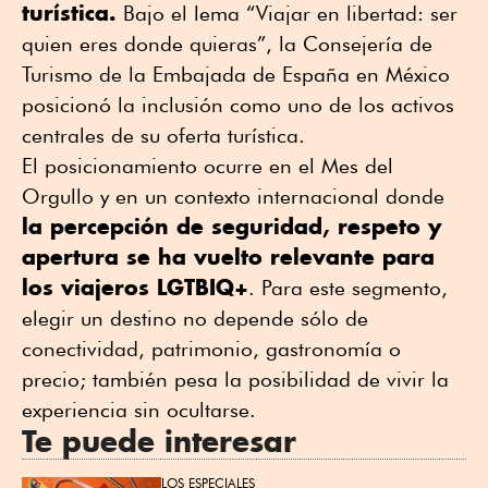
turística.
Bajo el lema “Viajar en libertad: ser
quien eres donde quieras”, la Consejería de
Turismo de la Embajada de España en México
posicionó la inclusión como uno de los activos
centrales de su oferta turística.
El posicionamiento ocurre en el Mes del
Orgullo y en un contexto internacional donde
la percepción de seguridad, respeto y
apertura se ha vuelto relevante para
los viajeros LGTBIQ+
. Para este segmento,
elegir un destino no depende sólo de
conectividad, patrimonio, gastronomía o
precio; también pesa la posibilidad de vivir la
experiencia sin ocultarse.
Te puede interesar
LOS ESPECIALES