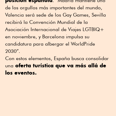
posición española
. “Madrid mantiene uno
de los orgullos más importantes del mundo,
Valencia será sede de los
Gay Games
, Sevilla
recibirá la Convención Mundial de la
Asociación Internacional de Viajes LGTBIQ+
en noviembre, y Barcelona impulsa su
candidatura para albergar el
WorldPride
2030”.
Con estos elementos, España busca consolidar
oferta turística que va más allá de
una
los eventos.