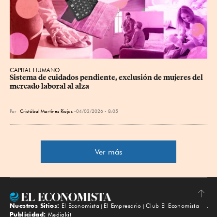
CAPITAL HUMANO
Sistema de cuidados pendiente, exclusión de mujeres del 
mercado laboral al alza
Por
Cristóbal Martínez Riojas
04/03/2026 - 8:05
Ver más
Nuestros Sitios:
El Economista
El Empresario
Club El Economista
Subir
Publicidad:
Mediakit