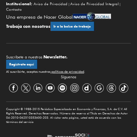
Institucional:
Aviso de Privacidad
Aviso de Privacidad Integral
Contacto
Una empresa de Nacer Global
Trabaja con nosotros
Ir a la bolsa de trabajo
Newsletter.
Suscríbete a nuestros
Regístrate aquí
Al suscribirte, aceptas nuestras
políticas de privacidad
.
Síguenos
Copyright © 1988-2015 Periódico Especializado en Economía y Finanzas, S.A. de C.V. All
Rights Reserved. Derechos Reservados. Número de reserva al Título en Derechos de Autor
04-2010-062510353600-203. Al visitar esta página, usted está de acuerdo con los
términos del servicio