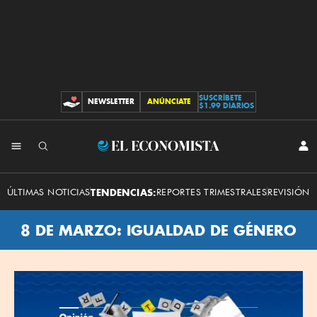
SUSCRÍBETE
NEWSLETTER
ANÚNCIATE
CONTRIBUCIONES
$1.99 DIARIOS
El
INI
SES
Economista
ÚLTIMAS NOTICIAS
TENDENCIAS:
REPORTES TRIMESTRALES
REVISIÓN 
8 DE MARZO: IGUALDAD DE GÉNERO