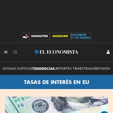
SUSCRÍBETE
NEWSLETTER
ANÚNCIATE
CONTRIBUCIONES
$1.99 DIARIOS
El
INI
SES
Economista
ÚLTIMAS NOTICIAS
TENDENCIAS:
REPORTES TRIMESTRALES
REVISIÓN 
TASAS DE INTERÉS EN EU