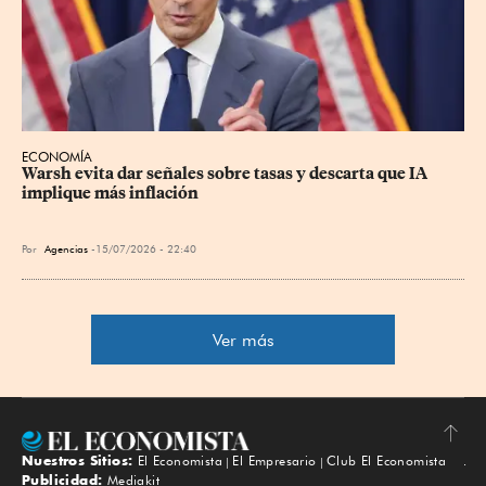
ECONOMÍA
Warsh evita dar señales sobre tasas y descarta que IA 
implique más inflación
Por
Agencias
15/07/2026 - 22:40
Ver más
Nuestros Sitios:
El Economista
El Empresario
Club El Economista
Subir
Publicidad:
Mediakit