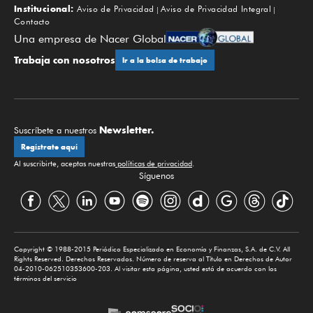
Institucional:
Aviso de Privacidad
Aviso de Privacidad Integral
Contacto
Una empresa de Nacer Global
Trabaja con nosotros
Ir a la bolsa de trabajo
Newsletter.
Suscríbete a nuestros
Regístrate aquí
Al suscribirte, aceptas nuestras
políticas de privacidad
.
Síguenos
Copyright © 1988-2015 Periódico Especializado en Economía y Finanzas, S.A. de C.V. All
Rights Reserved. Derechos Reservados. Número de reserva al Título en Derechos de Autor
04-2010-062510353600-203. Al visitar esta página, usted está de acuerdo con los
términos del servicio