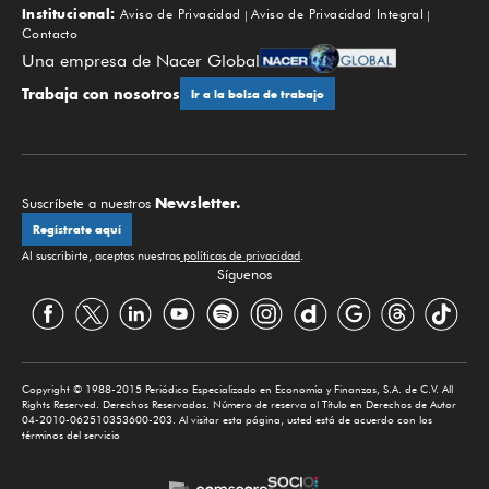
Institucional:
Aviso de Privacidad
Aviso de Privacidad Integral
Contacto
Una empresa de Nacer Global
Trabaja con nosotros
Ir a la bolsa de trabajo
Newsletter.
Suscríbete a nuestros
Regístrate aquí
Al suscribirte, aceptas nuestras
políticas de privacidad
.
Síguenos
Copyright © 1988-2015 Periódico Especializado en Economía y Finanzas, S.A. de C.V. All
Rights Reserved. Derechos Reservados. Número de reserva al Título en Derechos de Autor
04-2010-062510353600-203. Al visitar esta página, usted está de acuerdo con los
términos del servicio