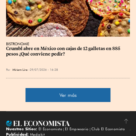
BISTRONOMIE
Crumbl abre en México con cajas de 12 galletas en 885 
pesos ¿Qué conviene pedir?
Por
Miriam Lira
29/07/2026 - 16:28
Ver más
Nuestros Sitios:
El Economista
El Empresario
Club El Economista
Subir
Publicidad:
Mediakit