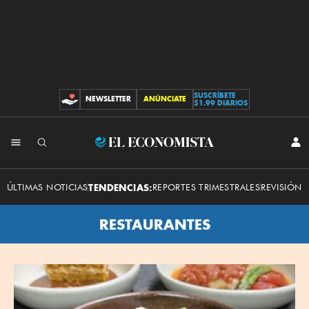
SUSCRÍBETE
NEWSLETTER
ANÚNCIATE
CONTRIBUCIONES
$1.99 DIARIOS
El
INI
SES
Economista
ÚLTIMAS NOTICIAS
TENDENCIAS:
REPORTES TRIMESTRALES
REVISIÓN 
RESTAURANTES