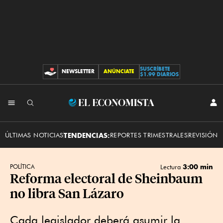
SUSCRÍBETE
NEWSLETTER
ANÚNCIATE
CONTRIBUCIONES
$1.99 DIARIOS
INI
El
SES
Economista
ÚLTIMAS NOTICIAS
TENDENCIAS:
REPORTES TRIMESTRALES
REVISIÓN 
3:00 min
POLÍTICA
Lectura
Reforma electoral de Sheinbaum
no libra San Lázaro
Cada legislador deberá asumir la