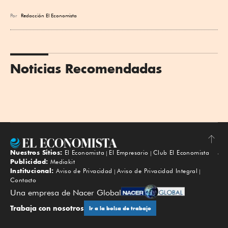
Por
Redacción El Economista
Noticias Recomendadas
Nuestros Sitios:
El Economista
El Empresario
Club El Economista
Subir
Publicidad:
Mediakit
Institucional:
Aviso de Privacidad
Aviso de Privacidad Integral
Contacto
Una empresa de Nacer Global
Trabaja con nosotros
Ir a la bolsa de trabajo