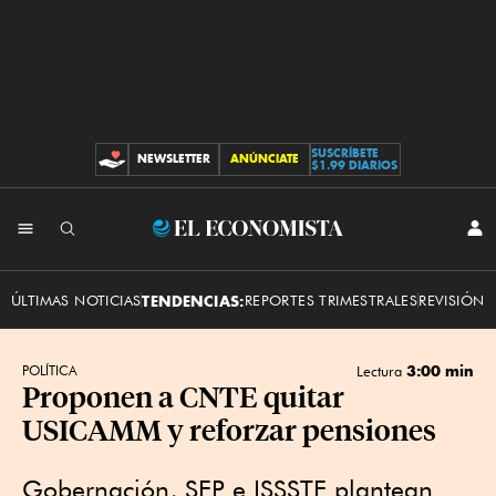
SUSCRÍBETE
NEWSLETTER
ANÚNCIATE
CONTRIBUCIONES
$1.99 DIARIOS
INI
El
SES
Economista
ÚLTIMAS NOTICIAS
TENDENCIAS:
REPORTES TRIMESTRALES
REVISIÓN 
3:00 min
POLÍTICA
Lectura
Proponen a CNTE quitar
USICAMM y reforzar pensiones
Gobernación, SEP e ISSSTE plantean