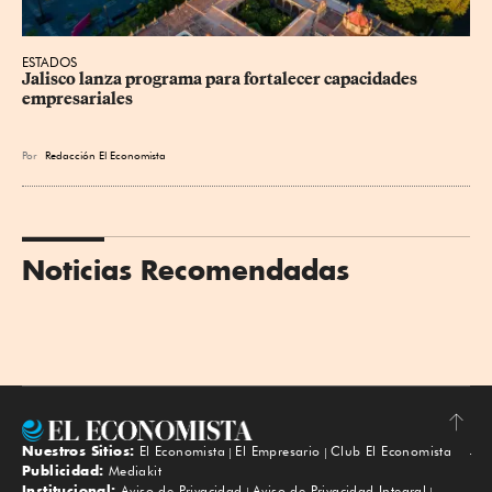
ESTADOS
Jalisco lanza programa para fortalecer capacidades 
empresariales
Por
Redacción El Economista
Noticias Recomendadas
Nuestros Sitios:
El Economista
El Empresario
Club El Economista
Subir
Publicidad:
Mediakit
Institucional:
Aviso de Privacidad
Aviso de Privacidad Integral