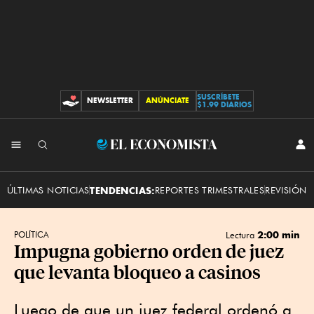
SUSCRÍBETE
NEWSLETTER
ANÚNCIATE
CONTRIBUCIONES
$1.99 DIARIOS
INI
El
SES
Economista
ÚLTIMAS NOTICIAS
TENDENCIAS:
REPORTES TRIMESTRALES
REVISIÓN 
2:00 min
POLÍTICA
Lectura
Impugna gobierno orden de juez
que levanta bloqueo a casinos
Luego de que un juez federal ordenó a