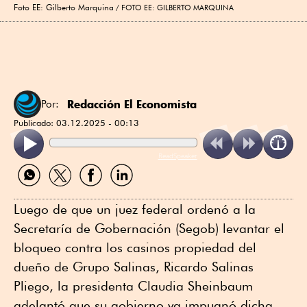
Foto EE: Gilberto Marquina
FOTO EE: GILBERTO MARQUINA
Redacción El Economista
Por:
Publicado:
03.12.2025 - 00:13
ReadSpeaker
Compartir
Compartir
Compartir
Compartir
por
por
por
por
WhatsApp
Twitter
Facebook
Linkedin
Luego de que un juez federal ordenó a la
Secretaría de Gobernación (Segob) levantar el
bloqueo contra los casinos propiedad del
dueño de Grupo Salinas, Ricardo Salinas
Pliego, la presidenta Claudia Sheinbaum
adelantó que su gobierno ya impugnó dicha