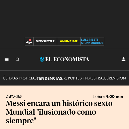
SUSCRÍBETE
NEWSLETTER
ANÚNCIATE
CONTRIBUCIONES
$1.99 DIARIOS
INI
El
SES
Economista
ÚLTIMAS NOTICIAS
TENDENCIAS:
REPORTES TRIMESTRALES
REVISIÓN 
4:00 min
DEPORTES
Lectura
Messi encara un histórico sexto
Mundial "ilusionado como
siempre"