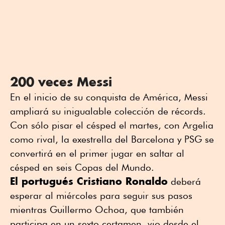
200 veces Messi
En el inicio de su conquista de América, Messi
ampliará su inigualable colección de récords.
Con sólo pisar el césped el martes, con Argelia
como rival, la exestrella del Barcelona y PSG se
convertirá en el primer jugar en saltar al
césped en seis Copas del Mundo.
El portugués Cristiano Ronaldo
deberá
esperar al miércoles para seguir sus pasos
mientras Guillermo Ochoa, que también
participa en un sexto certamen, vio desde el