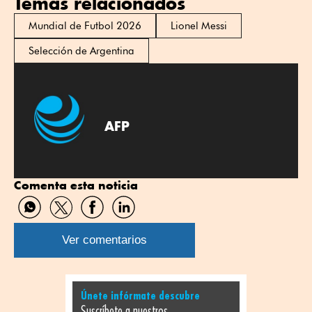
Temas relacionados
Mundial de Futbol 2026
Lionel Messi
Selección de Argentina
AFP
Comenta esta noticia
Compartir
Compartir
Compartir
Compartir
por
por
por
por
WhatsApp
Twitter
Facebook
Linkedin
Ver comentarios
Únete infórmate descubre
Suscríbete a nuestros