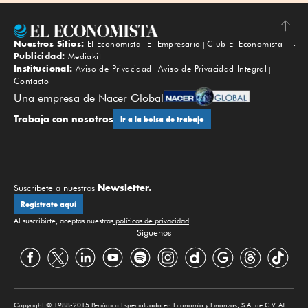
Nuestros Sitios:
El Economista
El Empresario
Club El Economista
Subir
Publicidad:
Mediakit
Institucional:
Aviso de Privacidad
Aviso de Privacidad Integral
Contacto
Una empresa de Nacer Global
Trabaja con nosotros
Ir a la bolsa de trabajo
Newsletter.
Suscríbete a nuestros
Regístrate aquí
Al suscribirte, aceptas nuestras
políticas de privacidad
.
Síguenos
Copyright © 1988-2015 Periódico Especializado en Economía y Finanzas, S.A. de C.V. All