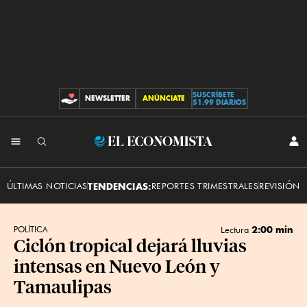
SUSCRÍBETE
NEWSLETTER
ANÚNCIATE
CONTRIBUCIONES
$1.99 DIARIOS
INI
El
SES
Economista
ÚLTIMAS NOTICIAS
TENDENCIAS:
REPORTES TRIMESTRALES
REVISIÓN 
2:00 min
POLÍTICA
Lectura
Ciclón tropical dejará lluvias
intensas en Nuevo León y
Tamaulipas