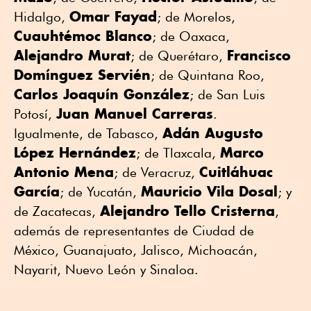
Omar Fayad
Hidalgo,
; de Morelos,
Cuauhtémoc Blanco
; de Oaxaca,
Alejandro Murat
Francisco
; de Querétaro,
Domínguez Servién
; de Quintana Roo,
Carlos Joaquín González
; de San Luis
Juan Manuel Carreras
Potosí,
.
Adán Augusto
Igualmente, de Tabasco,
López Hernández
Marco
; de Tlaxcala,
Antonio Mena
Cuitláhuac
; de Veracruz,
García
Mauricio Vila Dosal
; de Yucatán,
; y
Alejandro Tello Cristerna
de Zacatecas,
,
además de representantes de Ciudad de
México, Guanajuato, Jalisco, Michoacán,
Nayarit, Nuevo León y Sinaloa.