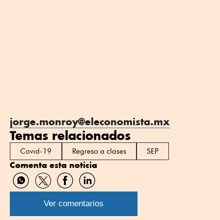
jorge.monroy@eleconomista.mx
Temas relacionados
Covid-19
Regreso a clases
SEP
Comenta esta noticia
Compartir
Compartir
Compartir
Compartir
por
por
por
por
WhatsApp
Twitter
Facebook
Linkedin
Ver comentarios