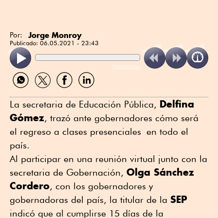
Jorge Monroy
Por:
Publicado:
06.05.2021 - 23:43
ReadSpeaker
Compartir
Compartir
Compartir
Compartir
por
por
por
por
WhatsApp
Twitter
Facebook
Linkedin
Delfina
La secretaria de Educación Pública,
Gómez
, trazó ante gobernadores cómo será
el regreso a clases presenciales en todo el
país.
Al participar en una reunión virtual junto con la
Olga Sánchez
secretaria de Gobernación,
Cordero
, con los gobernadores y
SEP
gobernadoras del país, la titular de la
indicó que al cumplirse 15 días de la