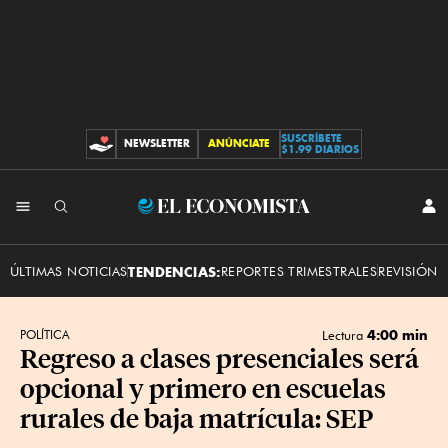
SUSCRÍBETE
NEWSLETTER
ANÚNCIATE
CONTRIBUCIONES
$1.99 DIARIOS
INI
El
SES
Economista
ÚLTIMAS NOTICIAS
TENDENCIAS:
REPORTES TRIMESTRALES
REVISIÓN 
4:00 min
POLÍTICA
Lectura
Regreso a clases presenciales será
opcional y primero en escuelas
rurales de baja matrícula: SEP